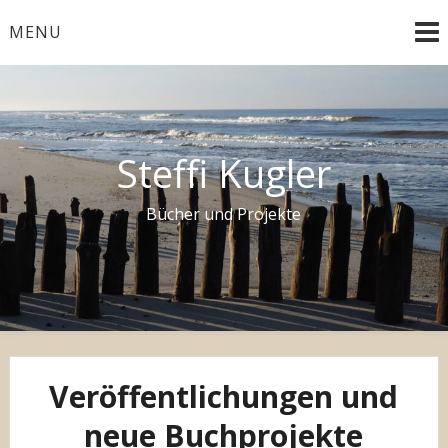
Skip
MENU
to
content
Steffi Kugler
Bücher und Projekte
Veröffentlichungen und
neue Buchprojekte